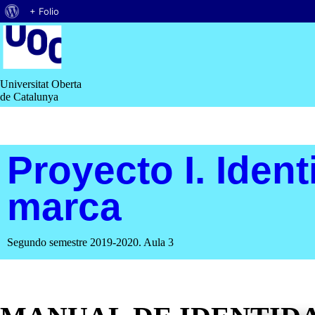
Acerca
+ Folio
Saltar
de
al
contenido
WordPress
Universitat Oberta
de Catalunya
Proyecto I. Ident
marca
Segundo semestre 2019-2020. Aula 3