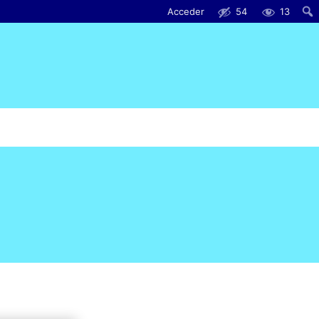
Acceder
54
13