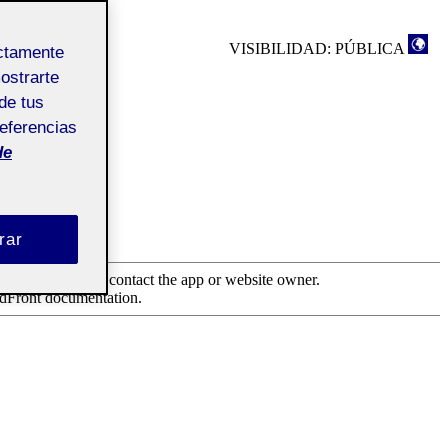
VISIBILIDAD: PÚBLICA
ectamente
mostrarte
de tus
referencias
de
rar