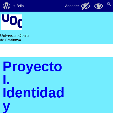
Acerca
54
13
+ Folio
Acceder
de
Saltar
al
WordPress
contenido
Universitat Oberta
de Catalunya
Proyecto
I.
Identidad
y