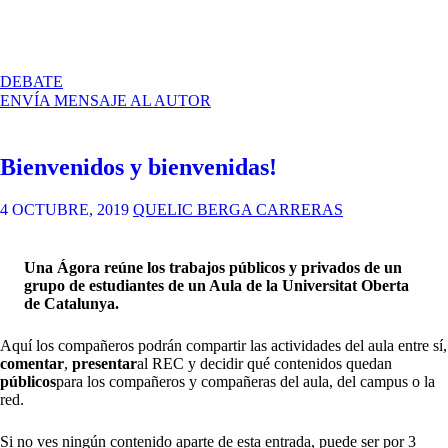
EN
DEBATE
PEC
ENVÍA MENSAJE AL AUTOR
3.2.
DESARROLLO
DE
Bienvenidos y bienvenidas!
MANUAL
Y
APLICACIONES
4 OCTUBRE, 2019
QUELIC BERGA CARRERAS
BASICAS
Una Ágora reúne los trabajos públicos y privados de un
grupo de estudiantes de un Aula de la Universitat Oberta
de Catalunya.
Aquí los compañeros podrán compartir las actividades del aula entre sí,
comentar
,
presentar
al REC y decidir qué contenidos quedan
públicos
para los compañeros y compañeras del aula, del campus o la
red.
Si no ves ningún contenido aparte de esta entrada, puede ser por 3