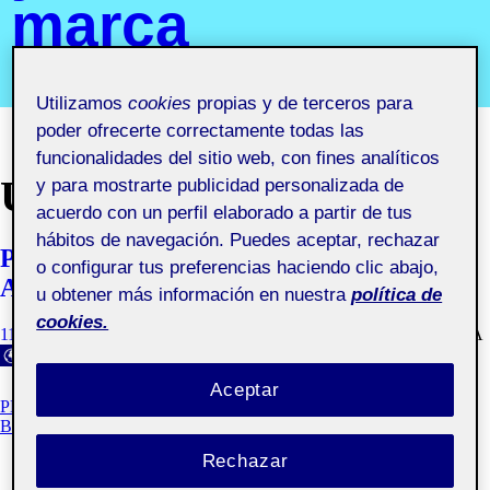
marca
Segundo semestre 2019-2020. Aula 3
Utilizamos
cookies
propias y de terceros para
poder ofrecerte correctamente todas las
funcionalidades del sitio web, con fines analíticos
UNCATEGORIZED
y para mostrarte publicidad personalizada de
acuerdo con un perfil elaborado a partir de tus
hábitos de navegación. Puedes aceptar, rechazar
Pec 3.2. DESARROLLO DE MANUAL Y
o configurar tus preferencias haciendo clic abajo,
APLICACIONES BASICAS
u obtener más información en nuestra
política de
cookies.
11 MAYO, 2020
MARINA RUIZ DIAZ
VISIBILIDAD: PÚBLICA
Aceptar
PEC 3.2. DESARROLLO DEL MANUAL Y APLICACIONES
BÁSICAS
Rechazar